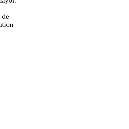
mayor.
 de
ation